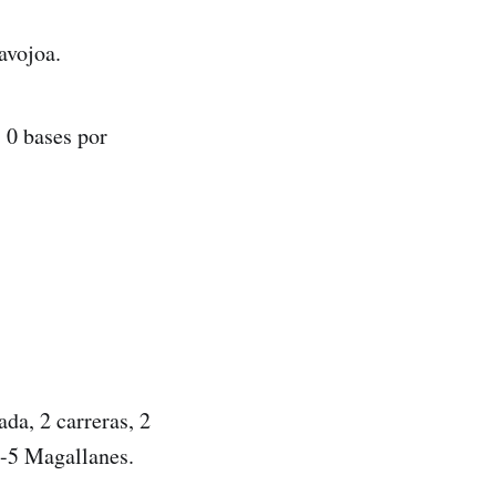
avojoa.
 0 bases por
da, 2 carreras, 2
2-5 Magallanes.