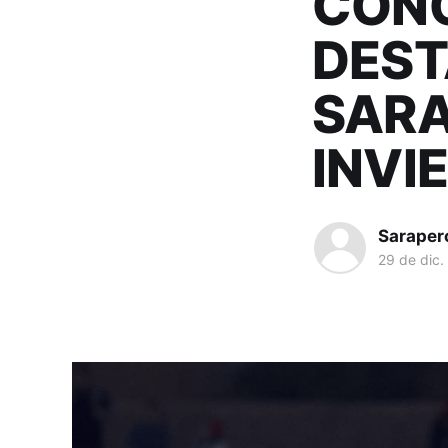
CONO
DEST
SARA
INVI
Saraper
29 de dic.