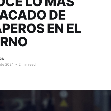
CE LO MÁS
ACADO DE
PEROS EN EL
ERNO
os
 de 2024
•
2 min read