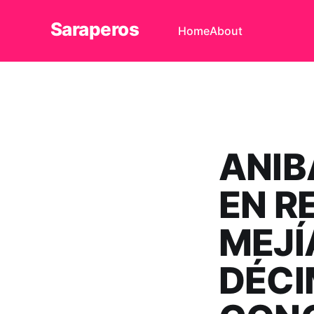
Saraperos
Home
About
ANIB
EN R
MEJÍ
DÉCI