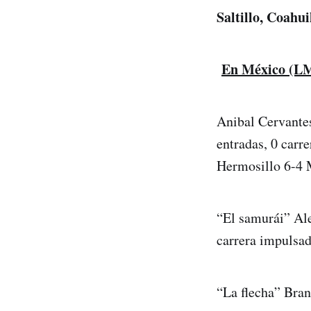
Saltillo, Coahu
En México (L
Anibal Cervantes
entradas, 0 carr
Hermosillo 6-4 
“El samurái” Ale
carrera impulsa
“La flecha” Bran