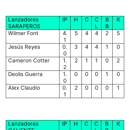
Lanzadores
IP
H
C
C
B
K
SARAPEROS
L
B
Wilmer Font
4.
5
4
4
2
5
1
Jesús Reyes
0.
3
4
4
1
0
0
Cameron Cotter
1.
2
1
1
0
2
2
Deolis Guerra
1.
0
0
0
1
0
0
Alex Claudio
0.
2
0
0
0
1
1
Lanzadores
IP
H
C
C
B
K