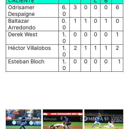
CALIENTE
L
B
Odrisamer
6.
3
0
0
0
6
Despaigne
0
Baltazar
0.
1
1
0
1
0
Arredondo
0
Derek West
1.
0
0
0
0
1
0
Héctor Villalobos
1.
2
1
1
1
2
0
Esteban Bloch
1.
0
0
0
0
1
0