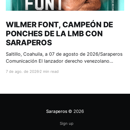
WILMER FONT, CAMPEÓN DE
PONCHES DE LA LMB CON
SARAPEROS
Saltillo, Coahuila, a 07 de agosto de 2026/Saraperos
Comunicación El lanzador derecho venezolano
Wilmer Font se consagró como el campeón de
7 de ago. de 2026
2 min read
ponches de la Liga Mexicana de Beisbol Banorte, al
finalizar la temporada 2026 con 100 chocolates
recetados, convirtiéndose en el séptimo lanzador en
la historia de los Saraperos
Saraperos
© 2026
Sign up