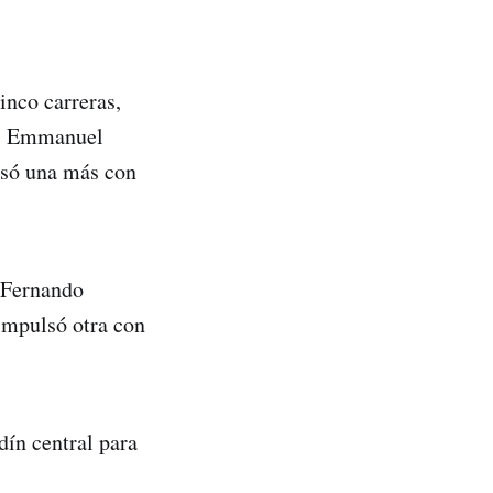
inco carreras,
ho, Emmanuel
lsó una más con
. Fernando
 impulsó otra con
dín central para