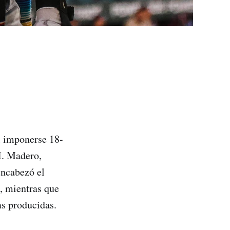
al imponerse 18-
I. Madero,
encabezó el
, mientras que
as producidas.