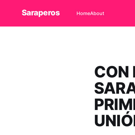
Saraperos
Home
About
CON 
SARA
PRIM
UNIÓ