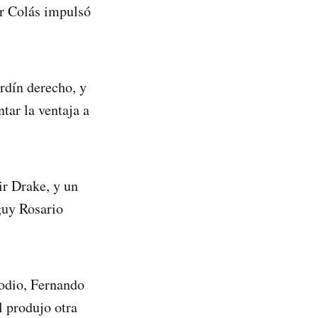
ar Colás impulsó
ardín derecho, y
tar la ventaja a
r Drake, y un
guy Rosario
sodio, Fernando
l produjo otra