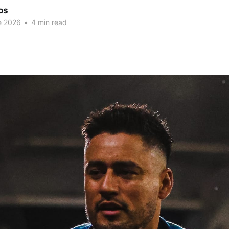
os
de 2026
•
4 min read