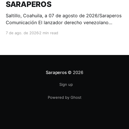
SARAPEROS
Saltillo, Coahuila, a 07 de agosto de 2026/Saraperos
Comunicación El lanzador derecho venezolano
Wilmer Font se consagró como el campeón de
7 de ago. de 2026
2 min read
ponches de la Liga Mexicana de Beisbol Banorte, al
finalizar la temporada 2026 con 100 chocolates
recetados, convirtiéndose en el séptimo lanzador en
la historia de los Saraperos
Saraperos
© 2026
Sign up
Powered by Ghost