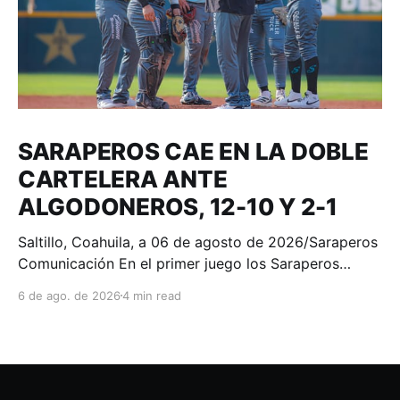
SARAPEROS CAE EN LA DOBLE
CARTELERA ANTE
ALGODONEROS, 12-10 Y 2-1
Saltillo, Coahuila, a 06 de agosto de 2026/Saraperos
Comunicación En el primer juego los Saraperos
tomaron la delantera desde la primera entrada. Oscar
6 de ago. de 2026
4 min read
Colás y Christian Villanueva conectaron sencillos
productores al jardín central para colocar la pizarra
2-0. Algodoneros respondió de inmediato en el cierre
del primer episodio con