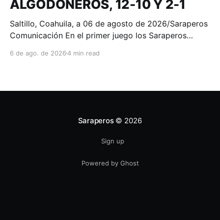
ALGODONEROS, 12-10 Y 2-1
Saltillo, Coahuila, a 06 de agosto de 2026/Saraperos
Comunicación En el primer juego los Saraperos
tomaron la delantera desde la primera entrada. Oscar
6 de ago. de 2026
4 min read
Colás y Christian Villanueva conectaron sencillos
productores al jardín central para colocar la pizarra
2-0. Algodoneros respondió de inmediato en el cierre
del primer episodio con
Saraperos
© 2026
Sign up
Powered by Ghost