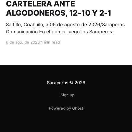
CARTELERA ANTE
ALGODONEROS, 12-10 Y 2-1
Saltillo, Coahuila, a 06 de agosto de 2026/Saraperos
Comunicación En el primer juego los Saraperos
tomaron la delantera desde la primera entrada. Oscar
6 de ago. de 2026
4 min read
Colás y Christian Villanueva conectaron sencillos
productores al jardín central para colocar la pizarra
2-0. Algodoneros respondió de inmediato en el cierre
del primer episodio con
Saraperos
© 2026
Sign up
Powered by Ghost