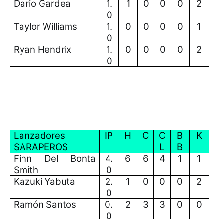
Dario Gardea
1.
1
0
0
0
2
0
Taylor Williams
1.
0
0
0
0
1
0
Ryan Hendrix
1.
0
0
0
0
2
0
Lanzadores
IP
H
C
C
B
K
SARAPEROS
L
B
Finn Del Bonta
4.
6
6
4
1
1
Smith
0
Kazuki Yabuta
2.
1
0
0
0
2
0
Ramón Santos
0.
2
3
3
0
0
0