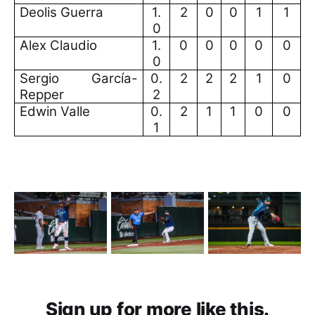
Deolis Guerra
1.
2
0
0
1
1
0
Alex Claudio
1.
0
0
0
0
0
0
Sergio García-
0.
2
2
2
1
0
Repper
2
Edwin Valle
0.
2
1
1
0
0
1
Sign up for more like this.