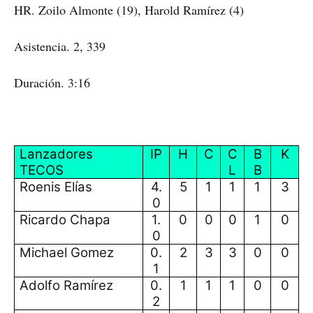
HR. Zoilo Almonte (19), Harold Ramírez (4)
Asistencia. 2, 339
Duración. 3:16
Lanzadores
IP
H
C
C
B
K
TECOS
L
B
Roenis Elías
4.
5
1
1
1
3
0
Ricardo Chapa
1.
0
0
0
1
0
0
Michael Gomez
0.
2
3
3
0
0
1
Adolfo Ramírez
0.
1
1
1
0
0
2