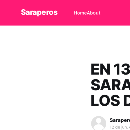
Saraperos
Home
About
EN 1
SARA
LOS 
Saraper
12 de jun.