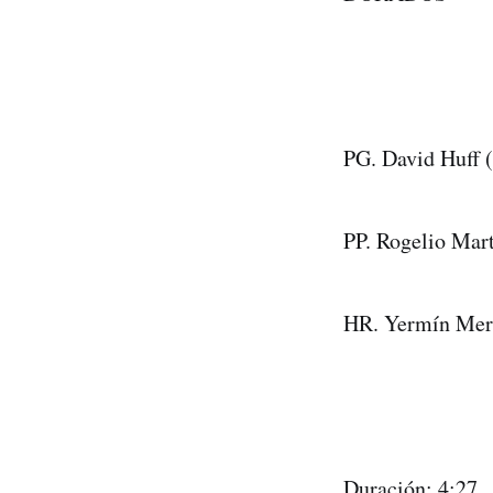
PG. David Huff (
PP. Rogelio Mart
HR. Yermín Merc
Duración: 4:27