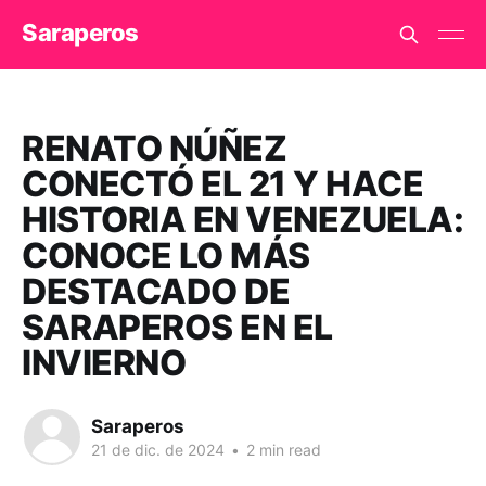
Saraperos
RENATO NÚÑEZ
CONECTÓ EL 21 Y HACE
HISTORIA EN VENEZUELA:
CONOCE LO MÁS
DESTACADO DE
SARAPEROS EN EL
INVIERNO
Saraperos
21 de dic. de 2024
•
2 min read