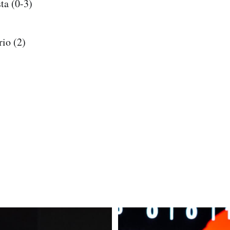
ta (0-3)
io (2)