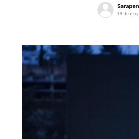
Saraper
16 de may