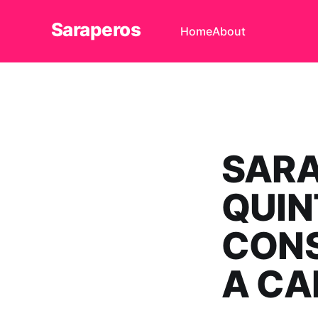
Saraperos
Home
About
SARA
QUIN
CONS
A CA