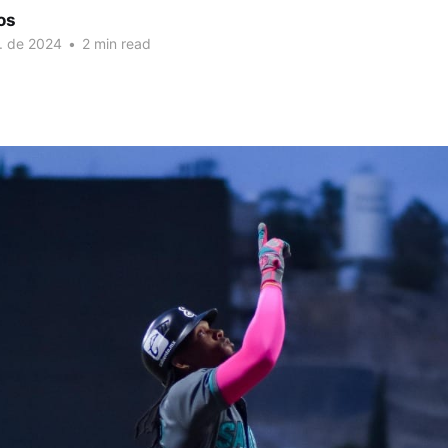
os
. de 2024
•
2 min read