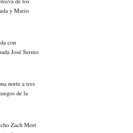
ensiva de los
rada y Mario
ada con
upada José Sermo
na norte a tres
juegos de la
erecho Zach Mort