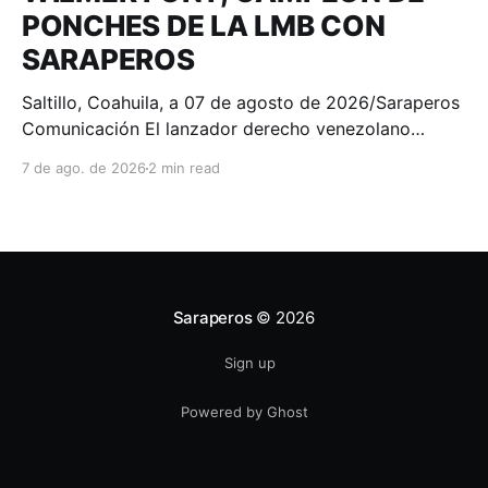
PONCHES DE LA LMB CON
SARAPEROS
Saltillo, Coahuila, a 07 de agosto de 2026/Saraperos
Comunicación El lanzador derecho venezolano
Wilmer Font se consagró como el campeón de
7 de ago. de 2026
2 min read
ponches de la Liga Mexicana de Beisbol Banorte, al
finalizar la temporada 2026 con 100 chocolates
recetados, convirtiéndose en el séptimo lanzador en
la historia de los Saraperos
Saraperos
© 2026
Sign up
Powered by Ghost