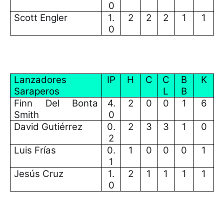
0
Scott Engler
1.
2
2
2
1
1
0
Lanzadores
IP
H
C
C
B
K
Saraperos
L
B
Finn Del Bonta
4.
2
0
0
1
6
Smith
0
David Gutiérrez
0.
2
3
3
1
0
2
Luis Frías
0.
1
0
0
0
1
1
Jesús Cruz
1.
2
1
1
1
1
0