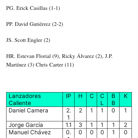
PG. Erick Casillas (1-1)
PP. David Gutiérrez (2-2)
JS. Scott Engler (2)
HR. Estevan Florial (9), Ricky Álvarez (2), J.P.
Martínez (3) Chris Carter (11)
Lanzadores
IP
H
C
C
B
K
Caliente
L
B
Daniel Camera
2.
2
1
1
0
1
1
Jorge García
1.1
3
1
1
1
2
Manuel Chávez
0.
0
0
0
1
0