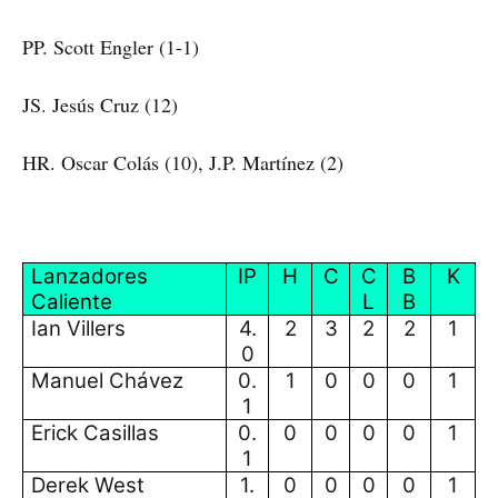
PP. Scott Engler (1-1)
JS. Jesús Cruz (12)
HR. Oscar Colás (10), J.P. Martínez (2)
Lanzadores
IP
H
C
C
B
K
Caliente
L
B
Ian Villers
4.
2
3
2
2
1
0
Manuel Chávez
0.
1
0
0
0
1
1
Erick Casillas
0.
0
0
0
0
1
1
Derek West
1.
0
0
0
0
1