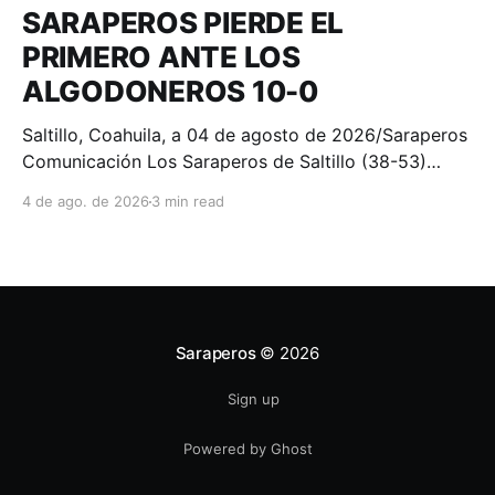
SARAPEROS PIERDE EL
PRIMERO ANTE LOS
ALGODONEROS 10-0
Saltillo, Coahuila, a 04 de agosto de 2026/Saraperos
Comunicación Los Saraperos de Saltillo (38-53)
fueron superados 10-0 por los Algodoneros de Unión
4 de ago. de 2026
3 min read
Laguna (44-47) en el primer juego del compromiso
en el Estadio de la Revolución. Por Unión Laguna
lució en la loma de pitcheo el debutante Eddy
Demiuras
Saraperos
© 2026
Sign up
Powered by Ghost