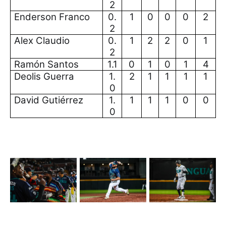
2
Enderson Franco
0.
1
0
0
0
2
2
Alex Claudio
0.
1
2
2
0
1
2
Ramón Santos
1.1
0
1
0
1
4
Deolis Guerra
1.
2
1
1
1
1
0
David Gutiérrez
1.
1
1
1
0
0
0