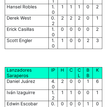
1
Hansel Robles
1.
1
1
1
0
2
0
Derek West
0.
2
2
2
0
1
2
Erick Casillas
1.
0
0
0
0
2
0
Scott Engler
1.
1
0
0
2
3
0
Lanzadores
IP
H
C
C
B
K
Saraperos
L
B
Daniel Juárez
4.
2
0
0
1
6
0
Iván Izaguirre
1.
1
1
0
0
1
2
Edwin Escobar
0.
0
0
0
1
0