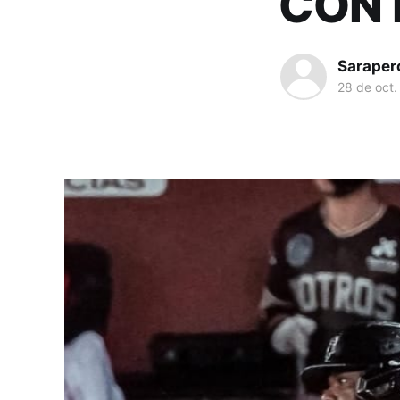
CON 
Saraper
28 de oct.