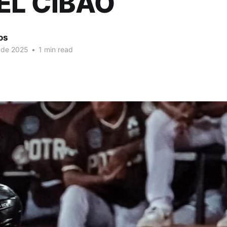
EL CIBAO
os
 de 2025
•
1 min read