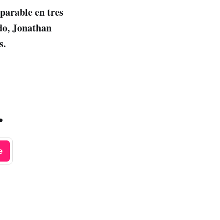
parable en tres
ido, Jonathan
s.
.
e