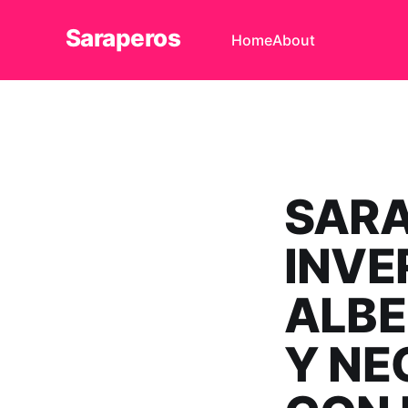
Saraperos
Home
About
SARA
INVE
ALBE
Y NE