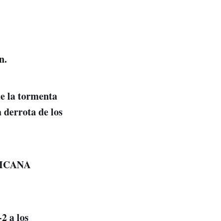
n.
de la tormenta
 derrota de los
NICANA
2 a los