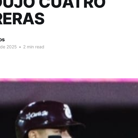
DUJO CUATRO
RERAS
os
 de 2025
•
2 min read