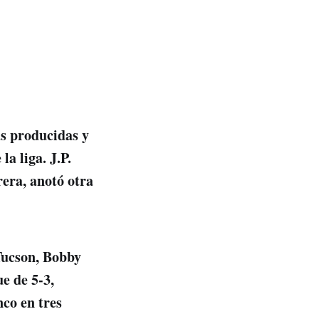
as producidas y
a liga. J.P.
era, anotó otra
 Tucson, Bobby
e de 5-3,
co en tres