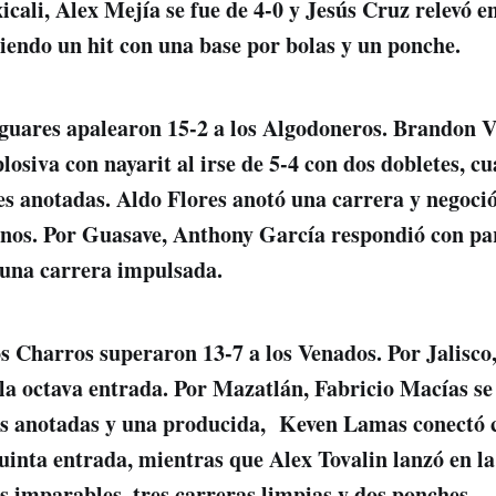
icali, Alex Mejía se fue de 4-0 y Jesús Cruz relevó e
iendo un hit con una base por bolas y un ponche.
aguares apalearon 15-2 a los Algodoneros. Brandon V
osiva con nayarit al irse de 5-4 con dos dobletes, c
es anotadas. Aldo Flores anotó una carrera y negoci
rnos. Por Guasave, Anthony García respondió con pa
 una carrera impulsada.
s Charros superaron 13-7 a los Venados. Por Jalisc
 la octava entrada. Por Mazatlán, Fabricio Macías se
dos anotadas y una producida, Keven Lamas conectó
quinta entrada, mientras que Alex Tovalin lanzó en la
s imparables, tres carreras limpias y dos ponches.