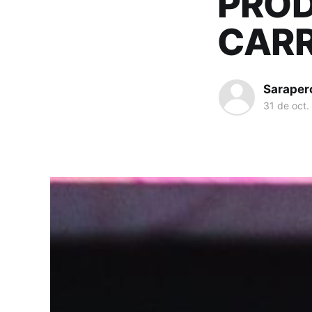
PRO
CAR
Saraper
31 de oct.