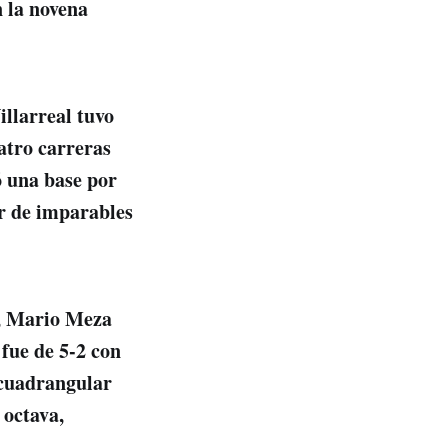
n la novena
illarreal tuvo
uatro carreras
ó una base por
r de imparables
o, Mario Meza
 fue de 5-2 con
 cuadrangular
 octava,