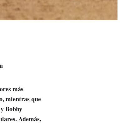
ón
dores más
io, mientras que
 y Bobby
ulares. Además,