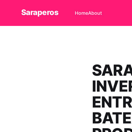
Saraperos
Home
About
SARA
INVE
ENTR
BATE