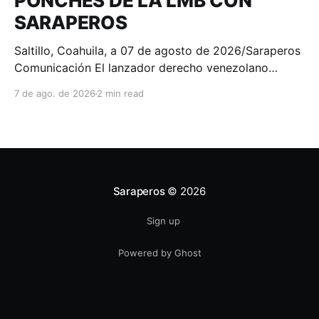
PONCHES DE LA LMB CON
SARAPEROS
Saltillo, Coahuila, a 07 de agosto de 2026/Saraperos
Comunicación El lanzador derecho venezolano
Wilmer Font se consagró como el campeón de
7 de ago. de 2026
2 min read
ponches de la Liga Mexicana de Beisbol Banorte, al
finalizar la temporada 2026 con 100 chocolates
recetados, convirtiéndose en el séptimo lanzador en
la historia de los Saraperos
Saraperos
© 2026
Sign up
Powered by Ghost