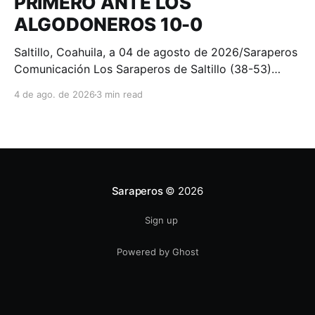
PRIMERO ANTE LOS
ALGODONEROS 10-0
Saltillo, Coahuila, a 04 de agosto de 2026/Saraperos
Comunicación Los Saraperos de Saltillo (38-53)
fueron superados 10-0 por los Algodoneros de Unión
4 de ago. de 2026
3 min read
Laguna (44-47) en el primer juego del compromiso
en el Estadio de la Revolución. Por Unión Laguna
lució en la loma de pitcheo el debutante Eddy
Demiuras
Saraperos
© 2026
Sign up
Powered by Ghost