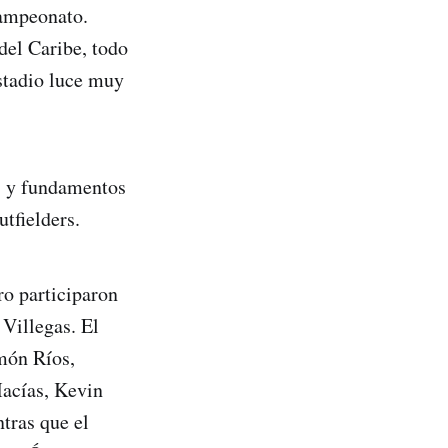
campeonato.
del Caribe, todo
stadio luce muy
es y fundamentos
utfielders.
ro participaron
 Villegas. El
món Ríos,
Macías, Kevin
tras que el