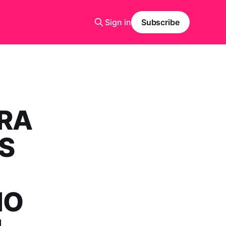
Sign in
Subscribe
RA
OS
IO