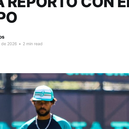
 REPORTÓ CON E
PO
os
. de 2026
•
2 min read