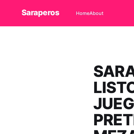
Saraperos
Home
About
SARA
LIST
JUEG
PRET