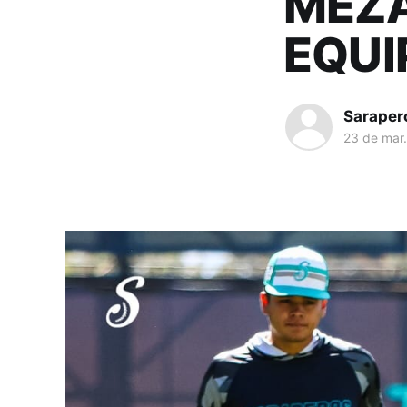
MEZA
EQUI
Saraper
23 de mar