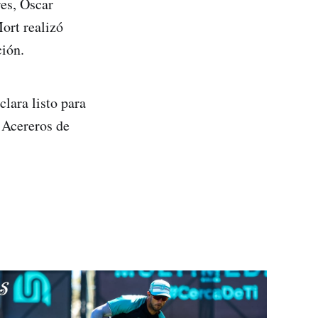
res, Óscar
ort realizó
ción.
lara listo para
 Acereros de