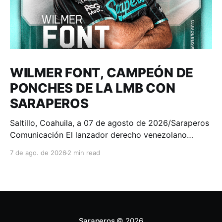
WILMER FONT, CAMPEÓN DE
PONCHES DE LA LMB CON
SARAPEROS
Saltillo, Coahuila, a 07 de agosto de 2026/Saraperos
Comunicación El lanzador derecho venezolano
Wilmer Font se consagró como el campeón de
7 de ago. de 2026
2 min read
ponches de la Liga Mexicana de Beisbol Banorte, al
finalizar la temporada 2026 con 100 chocolates
recetados, convirtiéndose en el séptimo lanzador en
la historia de los Saraperos
Saraperos
© 2026