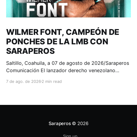
WILMER FONT, CAMPEÓN DE
PONCHES DE LA LMB CON
SARAPEROS
Saltillo, Coahuila, a 07 de agosto de 2026/Saraperos
Comunicación El lanzador derecho venezolano
Wilmer Font se consagró como el campeón de
7 de ago. de 2026
2 min read
ponches de la Liga Mexicana de Beisbol Banorte, al
finalizar la temporada 2026 con 100 chocolates
recetados, convirtiéndose en el séptimo lanzador en
la historia de los Saraperos
Saraperos
© 2026
Sign up