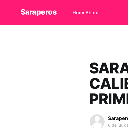
Saraperos
Home
About
SARA
CALI
PRIM
Saraper
8 de jul. 