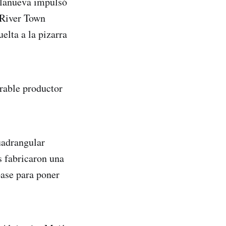
illanueva impulsó
e River Town
elta a la pizarra
arable productor
uadrangular
os fabricaron una
ase para poner