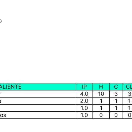
9
ALIENTE
IP
H
C
C
r
4.0
10
3
3
a
2.0
1
1
1
1.0
1
1
1
bos
1.0
0
0
0