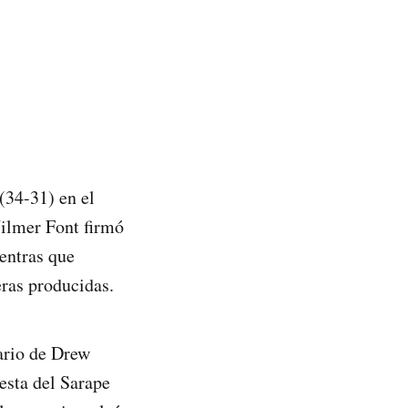
(34-31) en el
Wilmer Font firmó
ientras que
eras producidas.
tario de Drew
esta del Sarape