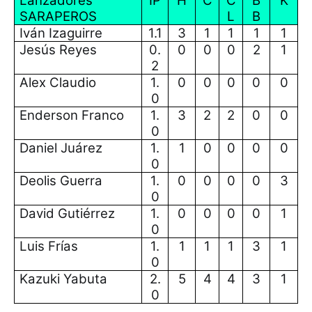
Lanzadores
IP
H
C
C
B
K
SARAPEROS
L
B
Iván Izaguirre
1.1
3
1
1
1
1
Jesús Reyes
0.
0
0
0
2
1
2
Alex Claudio
1.
0
0
0
0
0
0
Enderson Franco
1.
3
2
2
0
0
0
Daniel Juárez
1.
1
0
0
0
0
0
Deolis Guerra
1.
0
0
0
0
3
0
David Gutiérrez
1.
0
0
0
0
1
0
Luis Frías
1.
1
1
1
3
1
0
Kazuki Yabuta
2.
5
4
4
3
1
0