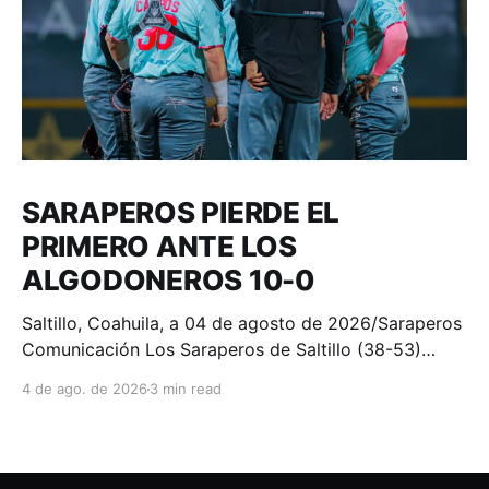
SARAPEROS PIERDE EL
PRIMERO ANTE LOS
ALGODONEROS 10-0
Saltillo, Coahuila, a 04 de agosto de 2026/Saraperos
Comunicación Los Saraperos de Saltillo (38-53)
fueron superados 10-0 por los Algodoneros de Unión
4 de ago. de 2026
3 min read
Laguna (44-47) en el primer juego del compromiso
en el Estadio de la Revolución. Por Unión Laguna
lució en la loma de pitcheo el debutante Eddy
Demiuras