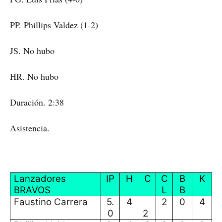
PP. Phillips Valdez (1-2)
JS. No hubo
HR. No hubo
Duración. 2:38
Asistencia.
Lanzadores
IP
H
C
C
B
K
BRAVOS
L
B
Faustino Carrera
5.
4
2
0
4
0
2