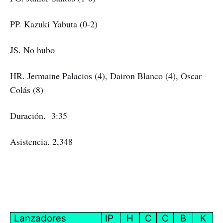
PP. Kazuki Yabuta (0-2)
JS. No hubo
HR. Jermaine Palacios (4), Dairon Blanco (4), Oscar
Colás (8)
Duración. 3:35
Asistencia. 2,348
Lanzadores
IP
H
C
C
B
K