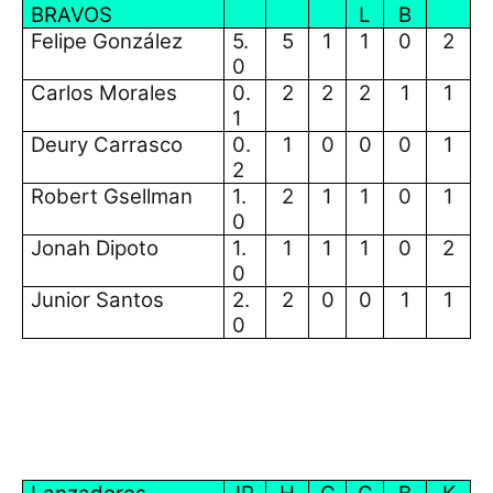
BRAVOS
L
B
Felipe González
5.
5
1
1
0
2
0
Carlos Morales
0.
2
2
2
1
1
1
Deury Carrasco
0.
1
0
0
0
1
2
Robert Gsellman
1.
2
1
1
0
1
0
Jonah Dipoto
1.
1
1
1
0
2
0
Junior Santos
2.
2
0
0
1
1
0