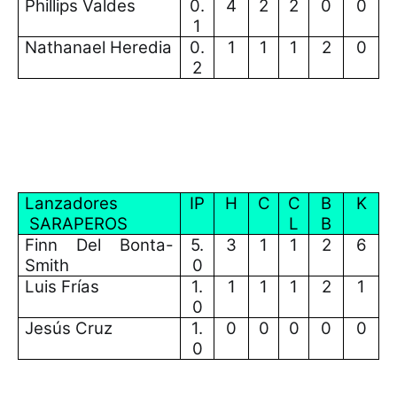
Phillips Valdes
0.
4
2
2
0
0
1
Nathanael Heredia
0.
1
1
1
2
0
2
Lanzadores
IP
H
C
C
B
K
SARAPEROS
L
B
Finn Del Bonta-
5.
3
1
1
2
6
Smith
0
Luis Frías
1.
1
1
1
2
1
0
Jesús Cruz
1.
0
0
0
0
0
0