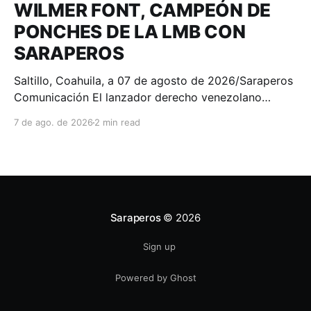
WILMER FONT, CAMPEÓN DE
PONCHES DE LA LMB CON
SARAPEROS
Saltillo, Coahuila, a 07 de agosto de 2026/Saraperos
Comunicación El lanzador derecho venezolano
Wilmer Font se consagró como el campeón de
7 de ago. de 2026
2 min read
ponches de la Liga Mexicana de Beisbol Banorte, al
finalizar la temporada 2026 con 100 chocolates
recetados, convirtiéndose en el séptimo lanzador en
la historia de los Saraperos
Saraperos
© 2026
Sign up
Powered by Ghost