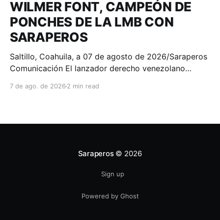
WILMER FONT, CAMPEÓN DE
PONCHES DE LA LMB CON
SARAPEROS
Saltillo, Coahuila, a 07 de agosto de 2026/Saraperos
Comunicación El lanzador derecho venezolano
Wilmer Font se consagró como el campeón de
7 de ago. de 2026
2 min read
ponches de la Liga Mexicana de Beisbol Banorte, al
finalizar la temporada 2026 con 100 chocolates
recetados, convirtiéndose en el séptimo lanzador en
la historia de los Saraperos
Saraperos
© 2026
Sign up
Powered by Ghost