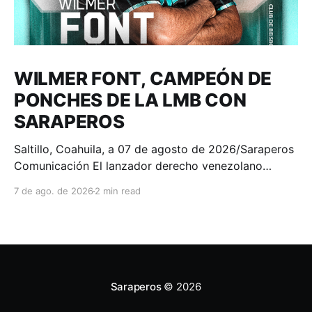
WILMER FONT, CAMPEÓN DE
PONCHES DE LA LMB CON
SARAPEROS
Saltillo, Coahuila, a 07 de agosto de 2026/Saraperos
Comunicación El lanzador derecho venezolano
Wilmer Font se consagró como el campeón de
7 de ago. de 2026
2 min read
ponches de la Liga Mexicana de Beisbol Banorte, al
finalizar la temporada 2026 con 100 chocolates
recetados, convirtiéndose en el séptimo lanzador en
la historia de los Saraperos
Saraperos
© 2026