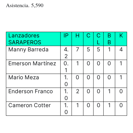
Asistencia. 5,590
Lanzadores
IP
H
C
C
B
K
SARAPEROS
L
B
Manny Barreda
4.
7
5
5
1
4
2
Emerson Martínez
0.
1
0
0
0
1
1
Mario Meza
1.
0
0
0
0
1
0
Enderson Franco
1.
2
0
0
1
0
0
Cameron Cotter
1.
1
0
0
1
0
0