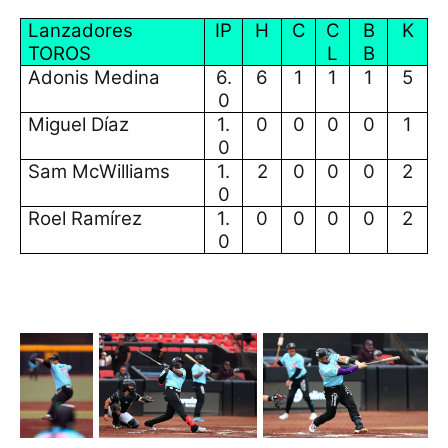
Lanzadores
IP
H
C
C
B
K
TOROS
L
B
Adonis Medina
6.
6
1
1
1
5
0
Miguel Díaz
1.
0
0
0
0
1
0
Sam McWilliams
1.
2
0
0
0
2
0
Roel Ramírez
1.
0
0
0
0
2
0