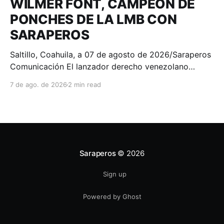
WILMER FONT, CAMPEÓN DE
PONCHES DE LA LMB CON
SARAPEROS
Saltillo, Coahuila, a 07 de agosto de 2026/Saraperos
Comunicación El lanzador derecho venezolano
Wilmer Font se consagró como el campeón de
7 de ago. de 2026
2 min read
ponches de la Liga Mexicana de Beisbol Banorte, al
finalizar la temporada 2026 con 100 chocolates
recetados, convirtiéndose en el séptimo lanzador en
la historia de los Saraperos
Saraperos
© 2026
Sign up
Powered by Ghost